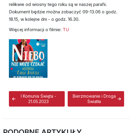
Ruchy katolickie w parafii
relikwie od wiosny tego roku są w naszej parafii.
Dokument będzie można zobaczyć 09-13.06 o godz.
18.15, w kolejne dni - o godz. 16.30.
Więcej informacji o filmie:
TU
I Komunia Święta -
Bierzmowanie i Droga
21.05.2023
Światła
PODOBNE ARTYKUŁY