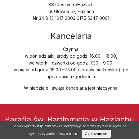
BS Cieszyn o/Hażlach
ul. Główna 57, Hażlach
Nr 34 8113 1017 2003 0175 5347 0001
Kancelaria
Czynna:
w poniedziałki, środy od godz. 16.00 – 18.00,
we wtorki i czwartki od godz. 7.30 – 9.00,
w piątki od godz. 16.00 – 18.00 (sprawy małżeńskie), po
uprzednim uzgodnieniu.
W niedziele i święta kancelaria jest nieczynna.
Parafia św. Bartłomieja w Hażlachu
Serwis wykorzystuje pliki cookies. Korzystając ze strony wyrażasz zgodę na
© Copyright 2026.
Wszelkie prawa zastrzeżone
.
Cookies.
Ok, rozumiem
wykorzystywanie plików
cookies
.