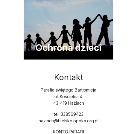
Ochrona dzieci
Kontakt
Parafia świętego Bartłomieja
ul. Kościelna 4
43-419 Hażlach
tel. 338569423
hazlach@bielsko.opoka.org.pl
KONTO PARAFII