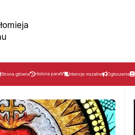
tłomieja
hu
Historia parafii
Strona główna
Intencje mszalne
Ogłoszenia