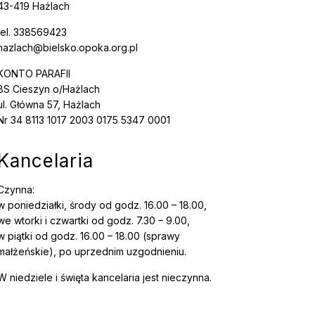
43-419 Hażlach
tel. 338569423
hazlach@bielsko.opoka.org.pl
KONTO PARAFII
BS Cieszyn o/Hażlach
ul. Główna 57, Hażlach
Nr 34 8113 1017 2003 0175 5347 0001
Kancelaria
Czynna:
w poniedziałki, środy od godz. 16.00 – 18.00,
we wtorki i czwartki od godz. 7.30 – 9.00,
w piątki od godz. 16.00 – 18.00 (sprawy
małżeńskie), po uprzednim uzgodnieniu.
W niedziele i święta kancelaria jest nieczynna.