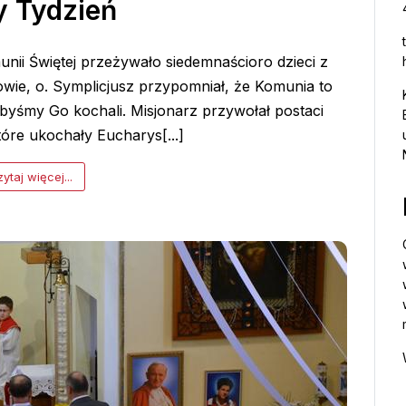
y Tydzień
unii Świętej przeżywało siedemnaścioro dzieci z
owie, o. Symplicjusz przypomniał, że Komunia to
 byśmy Go kochali. Misjonarz przywołał postaci
tóre ukochały Eucharys[...]
ytaj więcej...