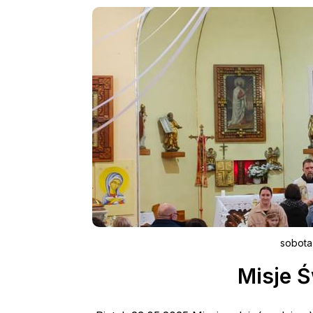
sobota
Misje Ś