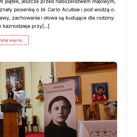
y W piątek, jeszcze przed nabożeństwem majowym,
znały piosenkę o bł. Carlo Acutisie i pod wodzą o.
tawy, zachowania i słowa są budujące dla rodziny.
kaznodzieja przy[...]
ytaj więcej...