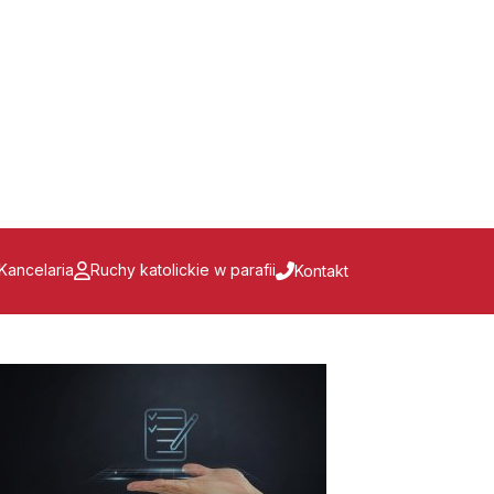
Kancelaria
Ruchy katolickie w parafii
Kontakt