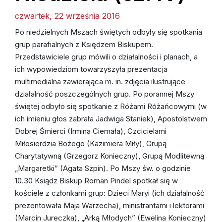
Ruchy katolickie w parafii
czwartek, 22 września 2016
Po niedzielnych Mszach świętych odbyły się spotkania
grup parafialnych z Księdzem Biskupem.
Przedstawiciele grup mówili o działalności i planach, a
ich wypowiedziom towarzyszyła prezentacja
multimedialna zawierająca m. in. zdjęcia ilustrujące
działalność poszczególnych grup. Po porannej Mszy
świętej odbyło się spotkanie z Różami Różańcowymi (w
ich imieniu głos zabrała Jadwiga Staniek), Apostolstwem
Dobrej Śmierci (Irmina Ciemała), Czcicielami
Miłosierdzia Bożego (Kazimiera Miły), Grupą
Charytatywną (Grzegorz Konieczny), Grupą Modlitewną
„Margaretki” (Agata Szpin). Po Mszy św. o godzinie
10.30 Ksiądz Biskup Roman Pindel spotkał się w
kościele z członkami grup: Dzieci Maryi (ich działalność
prezentowała Maja Warzecha), ministrantami i lektorami
(Marcin Jureczka), „Arką Młodych” (Ewelina Konieczny)