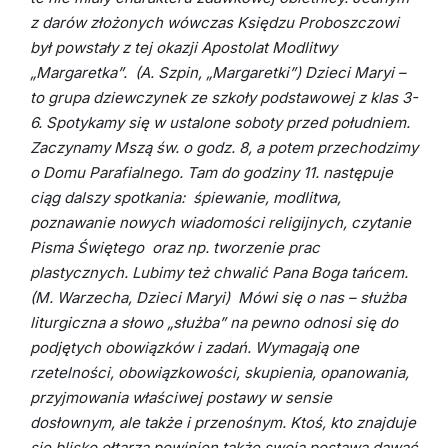
z darów złożonych wówczas Księdzu Proboszczowi
był powstały z tej okazji Apostolat Modlitwy
„Margaretka”.
(A. Szpin, „Margaretki”)
Dzieci Maryi –
to grupa dziewczynek ze szkoły podstawowej z klas 3-
6. Spotykamy się w ustalone soboty przed południem.
Zaczynamy Mszą św. o godz. 8, a potem przechodzimy
o Domu Parafialnego. Tam do godziny 11. następuje
ciąg dalszy spotkania: śpiewanie, modlitwa,
poznawanie nowych wiadomości religijnych, czytanie
Pisma Świętego oraz np. tworzenie prac
plastycznych. Lubimy też chwalić Pana Boga tańcem.
(M. Warzecha, Dzieci Maryi)
Mówi się o nas – służba
liturgiczna a słowo „służba” na pewno odnosi się do
podjętych obowiązków i zadań. Wymagają one
rzetelności, obowiązkowości, skupienia, opanowania,
przyjmowania właściwej postawy w sensie
dosłownym, ale także i przenośnym. Ktoś, kto znajduje
się blisko ołtarza powinien także swoją postawą dawać