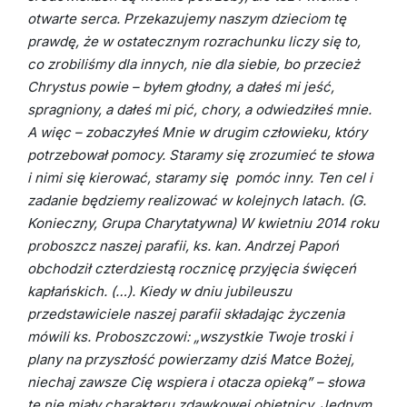
otwarte serca. Przekazujemy naszym dzieciom tę
prawdę, że w ostatecznym rozrachunku liczy się to,
co zrobiliśmy dla innych, nie dla siebie, bo przecież
Chrystus powie – byłem głodny, a dałeś mi jeść,
spragniony, a dałeś mi pić, chory, a odwiedziłeś mnie.
A więc – zobaczyłeś Mnie w drugim człowieku, który
potrzebował pomocy. Staramy się zrozumieć te słowa
i nimi się kierować, staramy się pomóc inny. Ten cel i
zadanie będziemy realizować w kolejnych latach.
(G.
Konieczny, Grupa Charytatywna)
W kwietniu 2014 roku
proboszcz naszej parafii, ks. kan. Andrzej Papoń
obchodził czterdziestą rocznicę przyjęcia święceń
kapłańskich. (…). Kiedy w dniu jubileuszu
przedstawiciele naszej parafii składając życzenia
mówili ks. Proboszczowi: „wszystkie Twoje troski i
plany na przyszłość powierzamy dziś Matce Bożej,
niechaj zawsze Cię wspiera i otacza opieką” – słowa
te nie miały charakteru zdawkowej obietnicy. Jednym