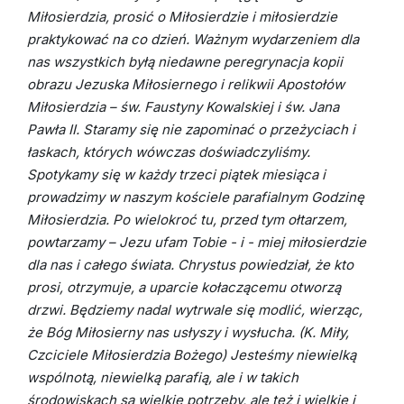
Miłosierdzia, prosić o Miłosierdzie i miłosierdzie
praktykować na co dzień. Ważnym wydarzeniem dla
nas wszystkich byłą niedawne peregrynacja kopii
obrazu Jezuska Miłosiernego i relikwii Apostołów
Miłosierdzia – św. Faustyny Kowalskiej i św. Jana
Pawła II. Staramy się nie zapominać o przeżyciach i
łaskach, których wówczas doświadczyliśmy.
Spotykamy się w każdy trzeci piątek miesiąca i
prowadzimy w naszym kościele parafialnym Godzinę
Miłosierdzia. Po wielokroć tu, przed tym ołtarzem,
powtarzamy – Jezu ufam Tobie - i - miej miłosierdzie
dla nas i całego świata. Chrystus powiedział, że kto
prosi, otrzymuje, a uparcie kołaczącemu otworzą
drzwi. Będziemy nadal wytrwale się modlić, wierząc,
że Bóg Miłosierny nas usłyszy i wysłucha.
(K. Miły,
Czciciele Miłosierdzia Bożego)
Jesteśmy niewielką
wspólnotą, niewielką parafią, ale i w takich
środowiskach są wielkie potrzeby, ale też i wielkie i