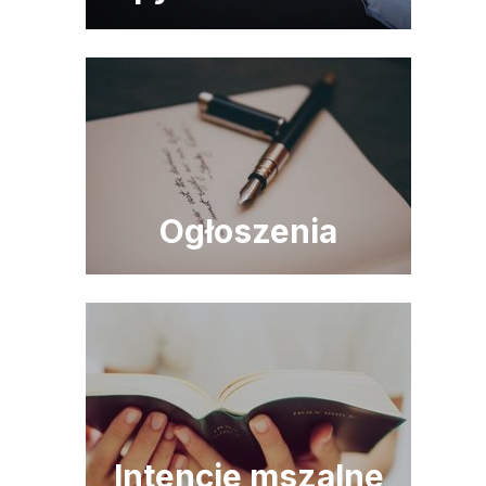
Ogłoszenia
Intencje mszalne