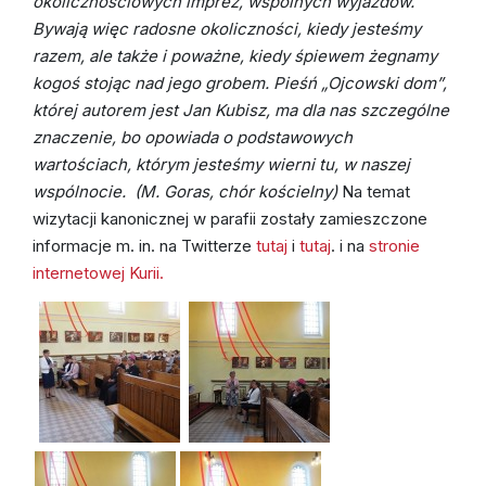
okolicznościowych imprez, wspólnych wyjazdów.
Bywają więc radosne okoliczności, kiedy jesteśmy
razem, ale także i poważne, kiedy śpiewem żegnamy
kogoś stojąc nad jego grobem. Pieśń „Ojcowski dom”,
której autorem jest Jan Kubisz, ma dla nas szczególne
znaczenie, bo opowiada o podstawowych
wartościach, którym jesteśmy wierni tu, w naszej
wspólnocie.
(M. Goras, chór kościelny)
Na temat
wizytacji kanonicznej w parafii zostały zamieszczone
informacje m. in. na Twitterze
tutaj
i
tutaj
. i na
stronie
internetowej Kurii.