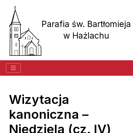
Parafia św. Bartłomieja
w Hażlachu
Historia parafii
Wizytacja
kanoniczna –
Ogłoszenia
Niedziela (cz. IV)
Kancelaria