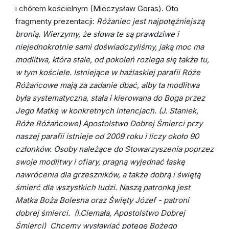
i chórem kościelnym (Mieczysław Goras). Oto
fragmenty prezentacji:
Różaniec jest najpotężniejszą
bronią. Wierzymy, że słowa te są prawdziwe i
niejednokrotnie sami doświadczyliśmy, jaką moc ma
modlitwa, która stale, od pokoleń rozlega się także tu,
w tym kościele. Istniejące w hażlaskiej parafii Róże
Różańcowe mają za zadanie dbać, alby ta modlitwa
była systematyczna, stała i kierowana do Boga przez
Jego Matkę w konkretnych intencjach.
(J. Staniek,
Róże Różańcowe)
Apostolstwo Dobrej Śmierci przy
naszej parafii istnieje od 2009 roku i liczy około 90
członków. Osoby należące do Stowarzyszenia poprzez
swoje modlitwy i ofiary, pragną wyjednać łaskę
nawrócenia dla grzeszników, a także dobrą i świętą
śmierć dla wszystkich ludzi. Naszą patronką jest
Matka Boża Bolesna oraz Święty Józef - patroni
dobrej śmierci.
(I.Ciemała, Apostolstwo Dobrej
Śmierci)
Chcemy wysławiać potęgę Bożego