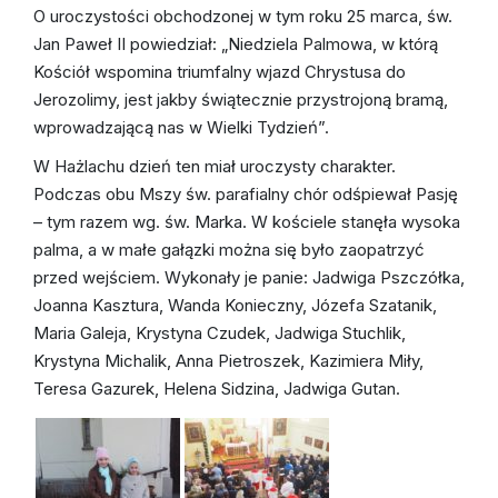
Ruchy katolickie w parafii
O uroczystości obchodzonej w tym roku 25 marca, św.
Jan Paweł II powiedział: „Niedziela Palmowa, w którą
Kościół wspomina triumfalny wjazd Chrystusa do
Jerozolimy, jest jakby świątecznie przystrojoną bramą,
wprowadzającą nas w Wielki Tydzień”.
W Hażlachu dzień ten miał uroczysty charakter.
Podczas obu Mszy św. parafialny chór odśpiewał Pasję
– tym razem wg. św. Marka. W kościele stanęła wysoka
palma, a w małe gałązki można się było zaopatrzyć
przed wejściem. Wykonały je panie: Jadwiga Pszczółka,
Joanna Kasztura, Wanda Konieczny, Józefa Szatanik,
Maria Galeja, Krystyna Czudek, Jadwiga Stuchlik,
Krystyna Michalik, Anna Pietroszek, Kazimiera Miły,
Teresa Gazurek, Helena Sidzina, Jadwiga Gutan.