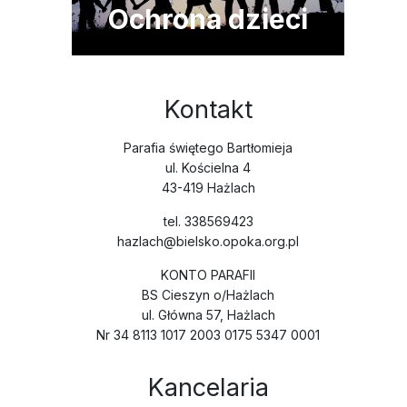
Ochrona dzieci
Kontakt
Parafia świętego Bartłomieja
ul. Kościelna 4
43-419 Hażlach
tel. 338569423
hazlach@bielsko.opoka.org.pl
KONTO PARAFII
BS Cieszyn o/Hażlach
ul. Główna 57, Hażlach
Nr 34 8113 1017 2003 0175 5347 0001
Kancelaria