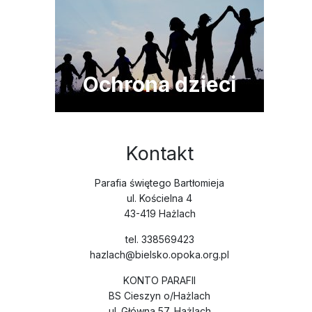
Ochrona dzieci
Kontakt
Parafia świętego Bartłomieja
ul. Kościelna 4
43-419 Hażlach
tel. 338569423
hazlach@bielsko.opoka.org.pl
KONTO PARAFII
BS Cieszyn o/Hażlach
ul. Główna 57, Hażlach