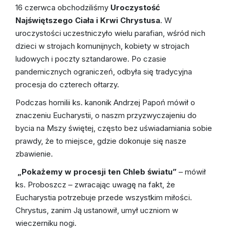
Ruchy katolickie w parafii
16 czerwca obchodziliśmy
Uroczystość
Najświętszego Ciała i Krwi Chrystusa
. W
uroczystości uczestniczyło wielu parafian, wśród nich
dzieci w strojach komunijnych, kobiety w strojach
ludowych i poczty sztandarowe. Po czasie
pandemicznych ograniczeń, odbyła się tradycyjna
procesja do czterech ołtarzy.
Podczas homilii ks. kanonik Andrzej Papoń mówił o
znaczeniu Eucharystii, o naszm przyzwyczajeniu do
bycia na Mszy świętej, często bez uświadamiania sobie
prawdy, że to miejsce, gdzie dokonuje się nasze
zbawienie.
„Pokażemy w procesji ten Chleb światu”
– mówił
ks. Proboszcz – zwracając uwagę na fakt, że
Eucharystia potrzebuje przede wszystkim miłości.
Chrystus, zanim Ją ustanowił, umył uczniom w
wieczerniku nogi.