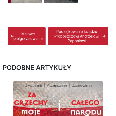
Podziękowanie księdzu
Majowe
Proboszczowi Andrzejowi
pielgrzymowanie
Paponiowi
PODOBNE ARTYKUŁY