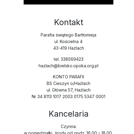
Kontakt
Parafia świętego Bartłomieja
ul. Kościelna 4
43-419 Hażlach
tel. 338569423
hazlach@bielsko.opoka.org.pl
KONTO PARAFII
BS Cieszyn o/Hażlach
ul. Główna 57, Hażlach
Nr 34 8113 1017 2003 0175 5347 0001
Kancelaria
Czynna:
w poniedziałki, środy od godz. 16.00 – 18.00,