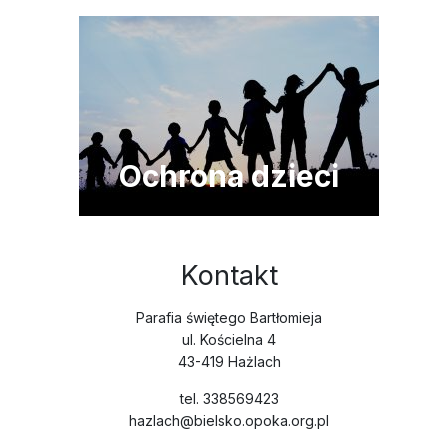
Ochrona dzieci
Kontakt
Parafia świętego Bartłomieja
ul. Kościelna 4
43-419 Hażlach
tel. 338569423
hazlach@bielsko.opoka.org.pl