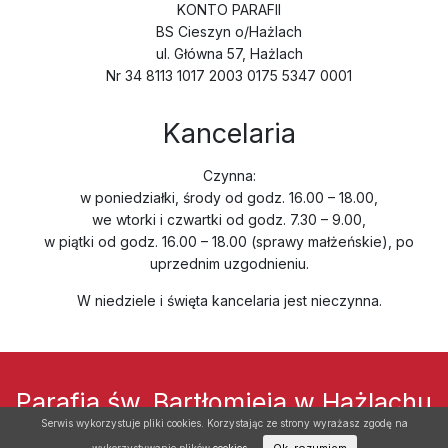
KONTO PARAFII
BS Cieszyn o/Hażlach
ul. Główna 57, Hażlach
Nr 34 8113 1017 2003 0175 5347 0001
Kancelaria
Czynna:
w poniedziałki, środy od godz. 16.00 – 18.00,
we wtorki i czwartki od godz. 7.30 – 9.00,
w piątki od godz. 16.00 – 18.00 (sprawy małżeńskie), po
uprzednim uzgodnieniu.
W niedziele i święta kancelaria jest nieczynna.
Parafia św. Bartłomieja w Hażlachu
Serwis wykorzystuje pliki cookies. Korzystając ze strony wyrażasz zgodę na
© Copyright 2026.
Wszelkie prawa zastrzeżone
.
Cookies.